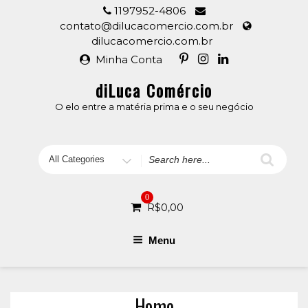
Skip
1197952-4806
to
contato@dilucacomercio.com.br
content
dilucacomercio.com.br
Minha Conta
diLuca Comércio
O elo entre a matéria prima e o seu negócio
Search
for
0
R$
0,00
Menu
Home