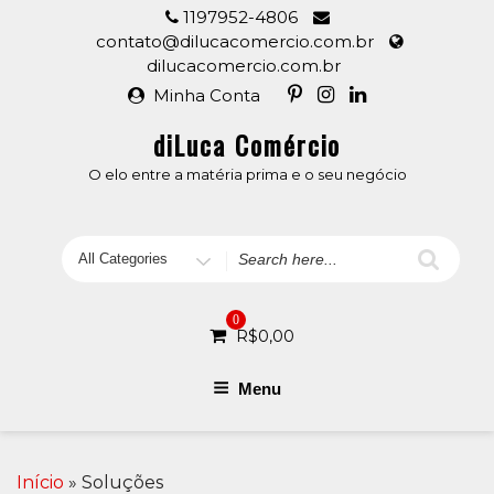
Skip
1197952-4806
to
contato@dilucacomercio.com.br
content
dilucacomercio.com.br
Minha Conta
diLuca Comércio
O elo entre a matéria prima e o seu negócio
Search
for
0
R$
0,00
Menu
Início
» Soluções