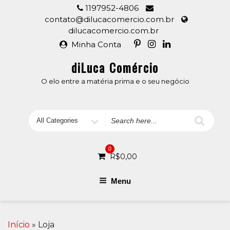
Skip
1197952-4806
to
contato@dilucacomercio.com.br
content
dilucacomercio.com.br
Minha Conta
diLuca Comércio
O elo entre a matéria prima e o seu negócio
Search
for
0
R$
0,00
Menu
Início
» Loja