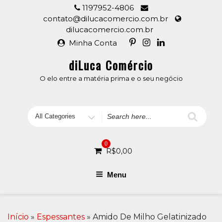
Skip
1197952-4806
to
contato@dilucacomercio.com.br
content
dilucacomercio.com.br
Minha Conta
diLuca Comércio
O elo entre a matéria prima e o seu negócio
Search
for
0
R$
0,00
Menu
Início
»
Espessantes
» Amido De Milho Gelatinizado