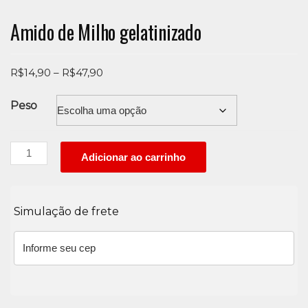
Amido de Milho gelatinizado
Price
R$
14,90
–
R$
47,90
range:
R$14,90
Peso
through
R$47,90
Amido
Adicionar ao carrinho
de
Milho
gelatinizado
Simulação de frete
quantidade