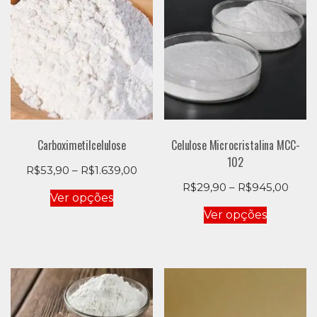
Carboximetilcelulose
Celulose Microcristalina MCC-
102
Price
R$
53,90
–
R$
1.639,00
range:
Este
Price
R$
29,90
–
R$
945,00
Ver opções
R$53,90
range
produto
Este
Ver opções
through
R$29
tem
produto
R$1.639,00
thro
várias
tem
R$94
variantes.
várias
As
variantes
opções
As
podem
opções