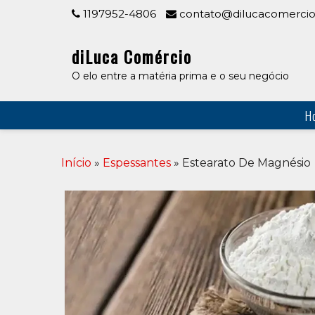
Skip
1197952-4806
contato@dilucacomercio
to
content
diLuca Comércio
O elo entre a matéria prima e o seu negócio
H
Início
»
Espessantes
» Estearato De Magnésio