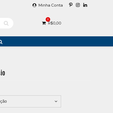
Minha Conta
0
R$
0,00
io
0
h
00