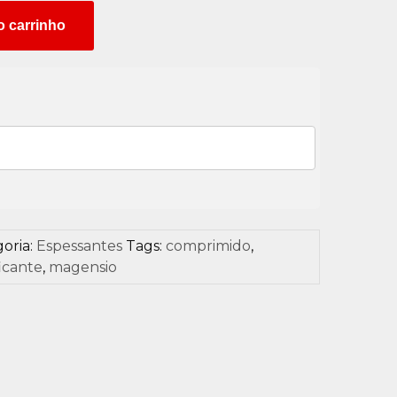
o carrinho
oria:
Espessantes
Tags:
comprimido
,
ficante
,
magensio