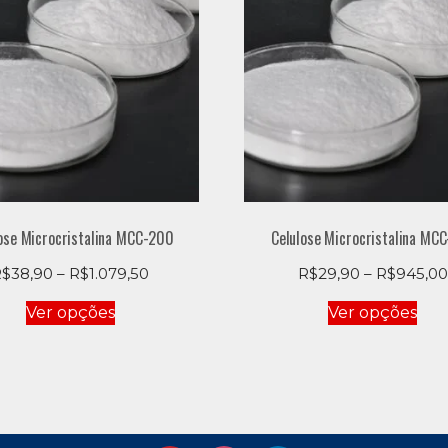
ose Microcristalina MCC-200
Celulose Microcristalina MC
Price
R$
38,90
–
R$
1.079,50
R$
29,90
–
R$
945,00
range:
Este
Est
Ver opções
Ver opções
R$38,90
produto
pro
through
tem
te
R$1.079,50
várias
vári
variantes.
vari
As
As
opções
opç