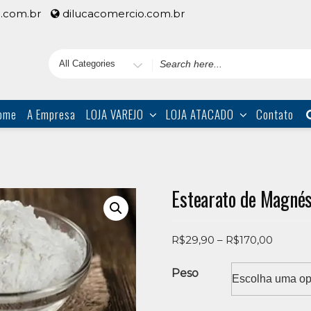
.com.br
dilucacomercio.com.br
Search
for
ome
A Empresa
LOJA VAREJO
LOJA ATACADO
Contato
Estearato de Magnés
Price
R$
29,90
–
R$
170,00
range:
R$29,9
Peso
throug
R$170,