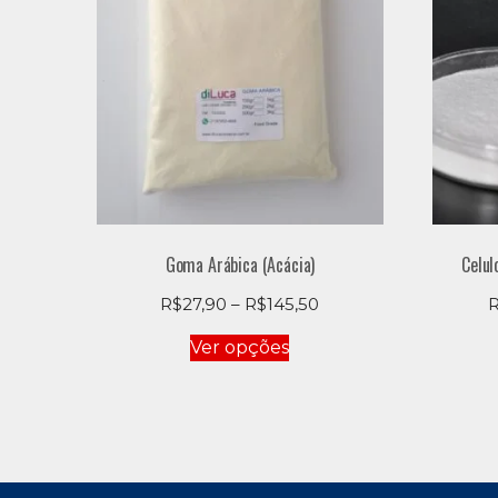
Goma Arábica (Acácia)
Celul
Price
R$
27,90
–
R$
145,50
range:
Este
Ver opções
R$27,90
produto
through
tem
R$145,50
várias
variantes.
As
opções