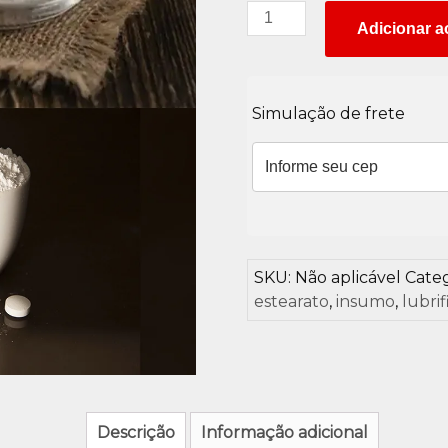
Estearato
Adicionar a
de
Magnésio
quantidade
Simulação de frete
SKU:
Não aplicável
Categ
estearato
,
insumo
,
lubri
Descrição
Informação adicional