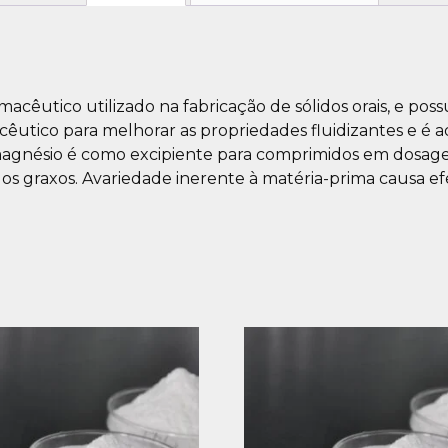
acêutico utilizado na fabricação de sólidos orais, e possu
acêutico para melhorar as propriedades fluidizantes e 
 magnésio é como excipiente para comprimidos em dosag
idos graxos. Avariedade inerente à matéria-prima causa e