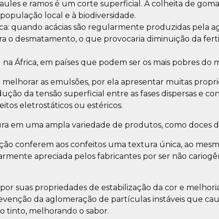
s caules e ramos é um corte superficial. A colheita de go
população local e à biodiversidade.
frica: quando acácias são regularmente produzidas pela a
a o desmatamento, o que provocaria diminuição da fertil
l na África, em países que podem ser os mais pobres d
 melhorar as emulsões, por ela apresentar muitas proprie
ução da tensão superficial entre as fases dispersas e c
itos eletrostáticos ou estéricos.
ra em uma ampla variedade de produtos, como doces de 
lização conferem aos confeitos uma textura única, ao me
rmente apreciada pelos fabricantes por ser não cariogê
 por suas propriedades de estabilização da cor e melhor
, revenção da aglomeração de partículas instáveis que c
o tinto, melhorando o sabor.