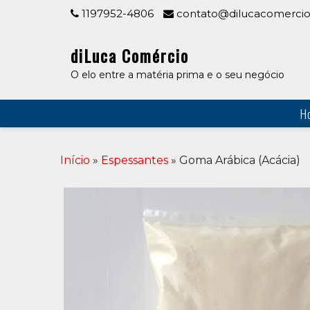
Skip
1197952-4806
contato@dilucacomercio
to
content
diLuca Comércio
O elo entre a matéria prima e o seu negócio
H
Início
»
Espessantes
» Goma Arábica (Acácia)