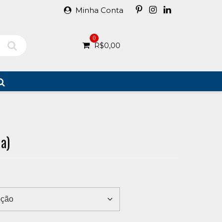
Minha Conta
0
R$
0,00
a)
0
h
50