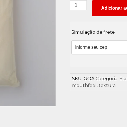
Goma
Adicionar a
Arábica
(Acácia)
quantidade
Simulação de frete
SKU:
GOA
Categoria:
Esp
mouthfeel
,
textura