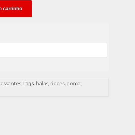
o carrinho
essantes
Tags:
balas
,
doces
,
goma
,