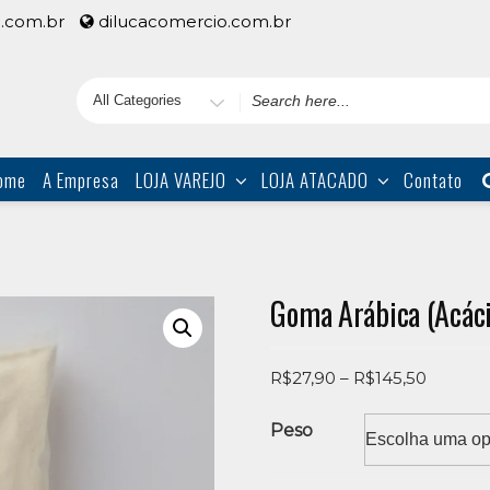
.com.br
dilucacomercio.com.br
Search
for
ome
A Empresa
LOJA VAREJO
LOJA ATACADO
Contato
Goma Arábica (Acáci
Price
R$
27,90
–
R$
145,50
range:
R$27,9
Peso
throug
R$145,