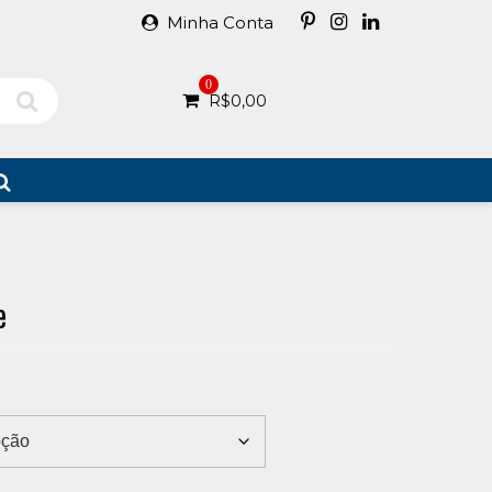
Minha Conta
0
R$
0,00
e
:
90
gh
39,00