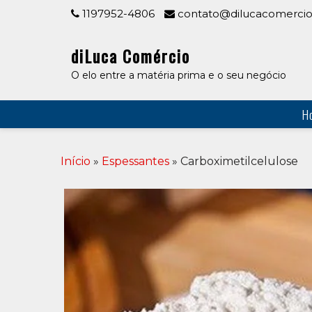
Skip
1197952-4806
contato@dilucacomercio
to
content
diLuca Comércio
O elo entre a matéria prima e o seu negócio
H
Início
»
Espessantes
» Carboximetilcelulose