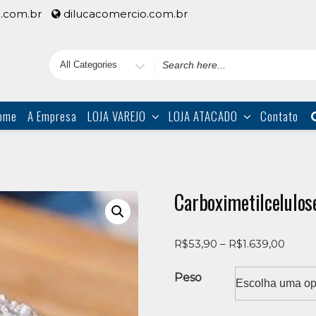
.com.br
dilucacomercio.com.br
Search
for
ome
A Empresa
LOJA VAREJO
LOJA ATACADO
Contato
Carboximetilcelulos
Price
R$
53,90
–
R$
1.639,00
range
R$53,
Peso
throu
R$1.6