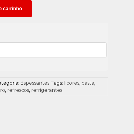
o carrinho
ategoria:
Espessantes
Tags:
licores
,
pasta
,
ro
,
refrescos
,
refrigerantes