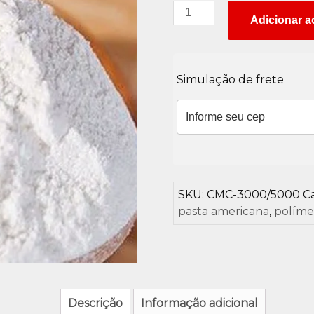
Carboximetilcelulose
Adicionar a
quantidade
Simulação de frete
SKU:
CMC-3000/5000
C
pasta americana
,
políme
Descrição
Informação adicional