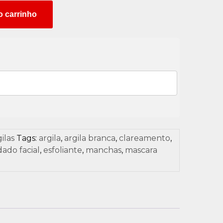
o carrinho
ilas
Tags:
argila
,
argila branca
,
clareamento
,
dado facial
,
esfoliante
,
manchas
,
mascara