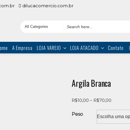
com.br
dilucacomercio.com.br
Search
for
ome
A Empresa
LOJA VAREJO
LOJA ATACADO
Contato
Argila Branca
Price
R$
10,00
–
R$
70,00
range:
R$10,00
Peso
through
R$70,00