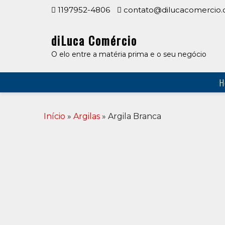
Skip
1197952-4806
contato@dilucacomercio.
to
content
diLuca Comércio
O elo entre a matéria prima e o seu negócio
H
Início
»
Argilas
» Argila Branca