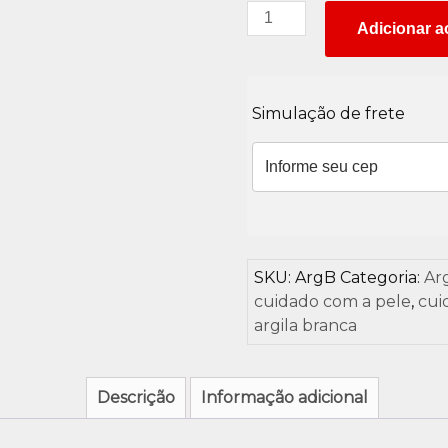
Argila
Adicionar a
Branca
quantidade
Simulação de frete
SKU:
ArgB
Categoria:
Arg
cuidado com a pele
,
cui
argila branca
Descrição
Informação adicional