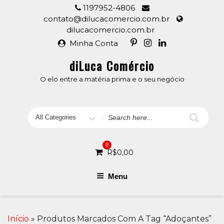
Skip
1197952-4806
to
contato@dilucacomercio.com.br
content
dilucacomercio.com.br
Minha Conta
diLuca Comércio
O elo entre a matéria prima e o seu negócio
Search
for
0
R$
0,00
Menu
Início
» Produtos Marcados Com A Tag “adoçantes”