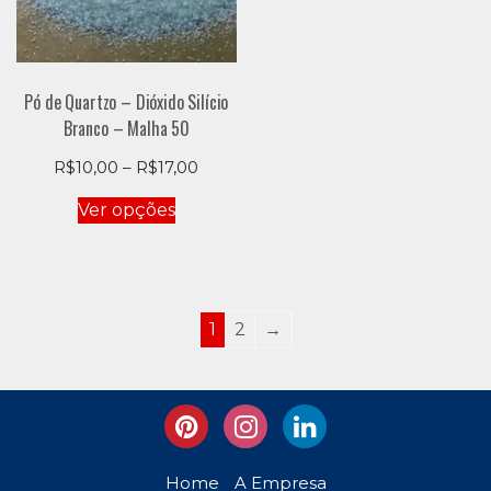
do
do
produto
produto
Pó de Quartzo – Dióxido Silício
Branco – Malha 50
Price
R$
10,00
–
R$
17,00
range:
Este
Ver opções
R$10,00
produto
through
tem
R$17,00
várias
variantes.
As
1
2
→
opções
podem
ser
escolhidas
na
página
Home
A Empresa