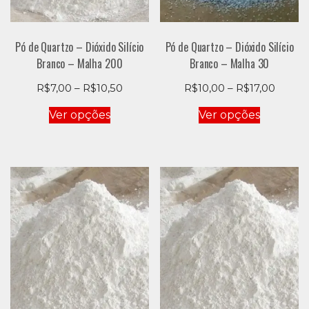
produto
produto
Pó de Quartzo – Dióxido Silício
Pó de Quartzo – Dióxido Silício
Branco – Malha 200
Branco – Malha 30
Price
Price
R$
7,00
–
R$
10,50
R$
10,00
–
R$
17,00
range:
range:
Este
Este
Ver opções
Ver opções
R$7,00
R$10,
produto
produto
through
throu
tem
tem
R$10,50
R$17,0
várias
várias
variantes.
variantes
As
As
opções
opções
podem
podem
ser
ser
escolhidas
escolhid
na
na
página
página
do
do