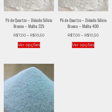
produto
produto
Pó de Quartzo – Dióxido Silício
Pó de Quartzo – Dióxido Silício
Branco – Malha 325
Branco – Malha 400
Price
Price
R$
7,00
–
R$
10,50
R$
7,00
–
R$
10,50
range:
range:
Este
Este
Ver opções
Ver opções
R$7,00
R$7,00
produto
produto
through
throug
tem
tem
R$10,50
R$10,5
várias
várias
variantes.
variantes
As
As
opções
opções
podem
podem
ser
ser
escolhidas
escolhid
na
na
página
página