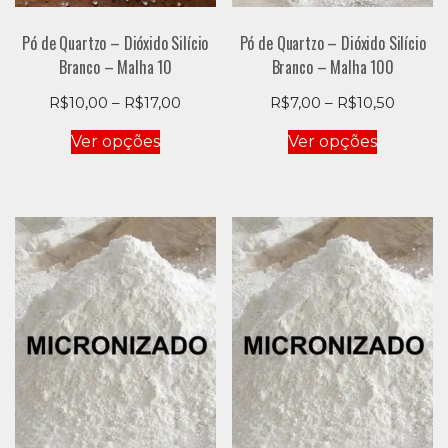
Pó de Quartzo – Dióxido Silício
Pó de Quartzo – Dióxido Silício
Branco – Malha 10
Branco – Malha 100
Price
Price
R$
10,00
–
R$
17,00
R$
7,00
–
R$
10,50
range:
range:
Este
Este
Ver opções
Ver opções
R$10,00
R$7,00
produto
produto
through
throug
tem
tem
R$17,00
R$10,5
várias
várias
variantes.
variantes
As
As
opções
opções
podem
podem
ser
ser
escolhidas
escolhid
na
na
página
página
do
do
produto
produto