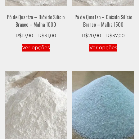
Pó de Quartzo – Dióxido Silício
Pó de Quartzo – Dióxido Silício
Branco – Malha 1000
Branco – Malha 1500
Price
Price
R$
17,90
–
R$
31,00
R$
20,90
–
R$
37,00
range:
range:
Este
Este
Ver opções
Ver opções
R$17,90
R$20,
produto
produto
through
throu
tem
tem
R$31,00
R$37,
várias
várias
variantes.
variantes
As
As
opções
opções
podem
podem
ser
ser
escolhidas
escolhid
na
na
página
página
do
do