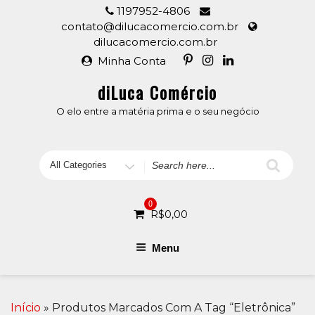
Skip
1197952-4806
to
contato@dilucacomercio.com.br
content
dilucacomercio.com.br
Minha Conta
diLuca Comércio
O elo entre a matéria prima e o seu negócio
Search
for
0
R$
0,00
Menu
Início
» Produtos Marcados Com A Tag “eletrônica”