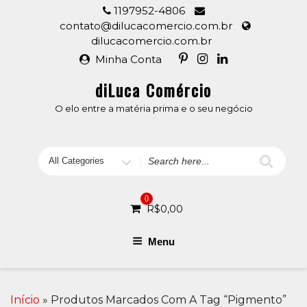
Skip
1197952-4806
to
contato@dilucacomercio.com.br
content
dilucacomercio.com.br
Minha Conta
diLuca Comércio
O elo entre a matéria prima e o seu negócio
Search
for
0
R$
0,00
Menu
Início
» Produtos Marcados Com A Tag “pigmento”