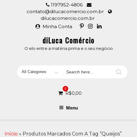
Skip
1197952-4806
to
contato@dilucacomercio.com.br
content
dilucacomercio.com.br
Minha Conta
diLuca Comércio
O elo entre a matéria prima e o seu negócio
Search
for
0
R$
0,00
Menu
Início
» Produtos Marcados Com A Tag “queijos”