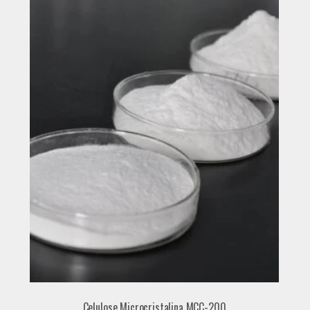
Celulose Microcristalina MCC-200