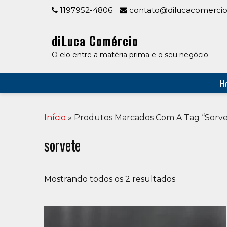
Skip
1197952-4806
contato@dilucacomercio
to
content
diLuca Comércio
O elo entre a matéria prima e o seu negócio
H
Início
» Produtos Marcados Com A Tag “sorve
sorvete
Mostrando todos os 2 resultados