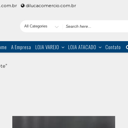
.com.br
dilucacomercio.com.br
Search
for
ome
A Empresa
LOJA VAREJO
LOJA ATACADO
Contato
te”