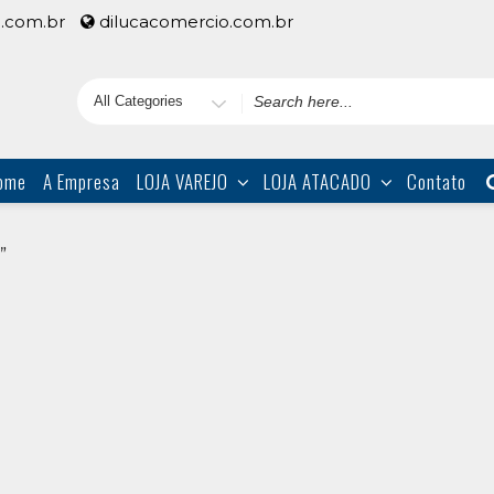
.com.br
dilucacomercio.com.br
Search
for
ome
A Empresa
LOJA VAREJO
LOJA ATACADO
Contato
”