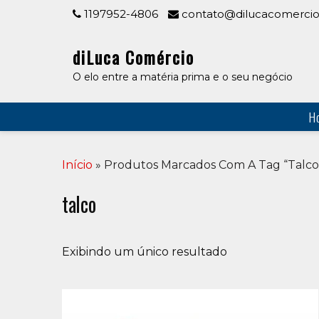
Skip
1197952-4806
contato@dilucacomercio
to
content
diLuca Comércio
O elo entre a matéria prima e o seu negócio
H
Início
» Produtos Marcados Com A Tag “talco
talco
Exibindo um único resultado