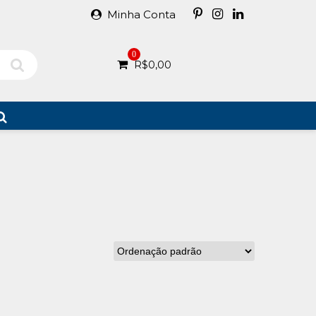
Minha Conta
0
R$
0,00