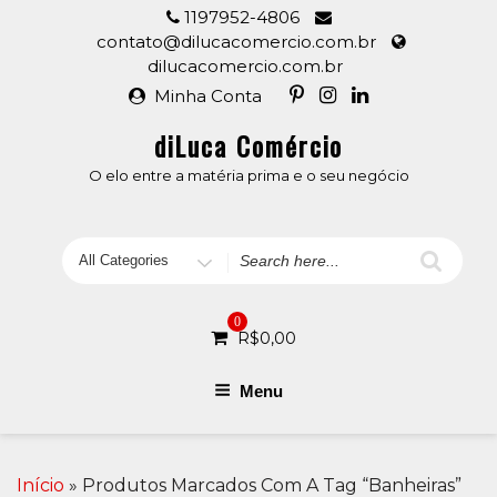
Skip
1197952-4806
to
contato@dilucacomercio.com.br
content
dilucacomercio.com.br
Minha Conta
diLuca Comércio
O elo entre a matéria prima e o seu negócio
Search
for
0
R$
0,00
Menu
Início
» Produtos Marcados Com A Tag “banheiras”