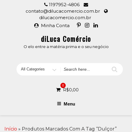
Skip
1197952-4806
to
contato@dilucacomercio.com.br
content
dilucacomercio.com.br
Minha Conta
diLuca Comércio
O elo entre a matéria prima e o seu negócio
Search
for
0
R$
0,00
Menu
Início
» Produtos Marcados Com A Tag “dulçor”