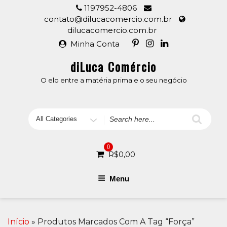
Skip
1197952-4806
to
contato@dilucacomercio.com.br
content
dilucacomercio.com.br
Minha Conta
diLuca Comércio
O elo entre a matéria prima e o seu negócio
Search
for
0
R$
0,00
Menu
Início
» Produtos Marcados Com A Tag “força”